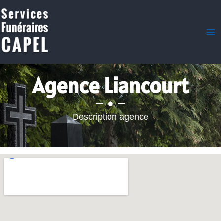
Aller
au
contenu
Agence Liancourt
Description agence