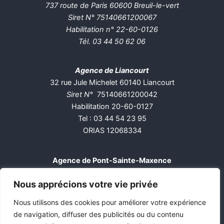
737 route de Paris 60600 Breuil-le-vert
Siret N° 75140661200067
Habilitation n° 22-60-0126
Tél. 03 44 50 62 06
Agence de Liancourt
32 rue Jule Michelet 60140 Liancourt
Siret N°
75140661200042
Habilitation 20-60-0127
Tel :
03 44 54 23 95
ORIAS 12068334
Agence de Pont-Sainte-Maxence
53 rue Georges Decroze, 60700 PONT-SAINTE-MAXENCE
Nous apprécions votre vie privée
Siret N° 75140661200026
Habilitation n° 2013-60-05
Nous utilisons des cookies pour améliorer votre expérience
Tél. 03 44 56 38 72
de navigation, diffuser des publicités ou du contenu